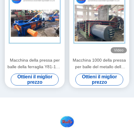
Video
Macchina della pressa per
Macchina 1000 della pressa
balle della ferraglia Y81-125,
per balle del metallo della
piccola macchina idraulica
pressa per balle del metallo
Ottieni il miglior
Ottieni il miglior
della pressa per balle del
di Ton High Density
prezzo
prezzo
metallo
Hydraulic Scrap