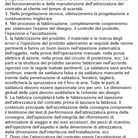
del funzionamento e della manutenzione dell'attrezzatura del
contratto al cliente nel tempo di scarsità.
3. Nella progettazione tecnica, ottimizzeremo la progettazione e
continueremo migliorare.
4. Nel processo di fabbricazione, completamente coopereremo
per sistemare l'esame del disegno, il controllo del prodotto,
l'ispezione e l'accettazione.
5. la fabbricazione del prodotto, il materiale e la ricerca degli
errori e l'ispezione del prodotto aderiranno ai requisiti delle norme
pertinenti e fanno un buon lavoro nell'ispezione sistematica
dell'oggetto, nella prova dell'operazione manuale, nella prova
elettrica di azione, nella prova del circuito di protezione, ecc. Le
parti e la struttura del prodotto saranno fabbricate nell'accordo
rigoroso con le regole trattate pertinenti. La saldatura sarà anche,
continuo, esente da saldatura falsa e da saldatura mancante ed
esente dalla penetrazione di saldatura, fenderà, taglierà,
scorificherà la spruzzatura ed il foro di aria. Tutte le parti di
saldatura devono essere ispezionate uno per uno. Le dimensioni
globali delle parti devono soddisfare le richieste dei disegni.
6. La fabbrica completerà tutte le fabbricazione ed ispezione
dell'attrezzatura del contratto prima di lasciare la fabbrica. Il
contenuto principale dell'accettazione della consegna comprende
il testimone del test di performance dell'attrezzatura prima della
consegna, dell'ispezione dell'integrità del rifornimento di
attrezzature di viaggio e dei suoi accessori, dei pezzi di ricambio,
dell'ispezione dell'aspetto e della dimensione di attrezzatura,
della dimensione dell'interfaccia dell'installazione, ecc.
7. Dopo che l'attrezzatura del contratto passa l'accettazione di