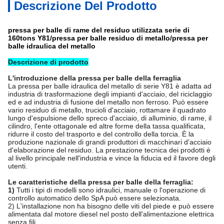
Descrizione Del Prodotto
pressa per balle di rame del residuo utilizzata serie di
160tons Y81/pressa per balle residuo di metallo/pressa per
balle idraulica del metallo
Descrizione di prodotto
L'introduzione della pressa per balle della ferraglia
La pressa per balle idraulica del metallo di serie Y81 è adatta ad
industria di trasformazione degli impianti d'acciaio, del riciclaggio
ed e ad industria di fusione del metallo non ferroso. Può essere
vario residuo di metallo, trucioli d'acciaio, rottamare il quadrato
lungo d'espulsione dello spreco d'acciaio, di alluminio, di rame, il
cilindro, l'ente ottagonale ed altre forme della tassa qualificata,
ridurre il costo del trasporto e del controllo della torcia. È la
produzione nazionale di grandi produttori di macchinari d'acciaio
d'elaborazione del residuo. La prestazione tecnica dei prodotti è
al livello principale nell'industria e vince la fiducia ed il favore degli
utenti.
Le caratteristiche della pressa per balle della ferraglia:
1)
Tutti i tipi di modelli sono idraulici, manuale o l'operazione di
controllo automatico dello SpA può essere selezionata.
2) L'installazione non ha bisogno delle viti del piede e può essere
alimentata dal motore diesel nel posto dell'alimentazione elettrica
senza fili.