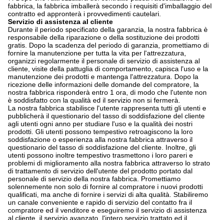
fabbrica, la fabbrica imballerà secondo i requisiti d'imballaggio del
contratto ed appronterà i provvedimenti cautelari.
Servizio di assistenza al cliente
Durante il periodo specificato della garanzia, la nostra fabbrica è
responsabile della riparazione o della sostituzione dei prodotti
gratis. Dopo la scadenza del periodo di garanzia, promettiamo di
fornire la manutenzione per tutta la vita per l'attrezzatura,
organizzi regolarmente il personale di servizio di assistenza al
cliente, visite della pattuglia di comportamento, capisca l'uso e la
manutenzione dei prodotti e mantenga l'attrezzatura. Dopo la
ricezione delle informazioni delle domande del compratore, la
nostra fabbrica risponderà entro 1 ora, di modo che l'utente non
è soddisfatto con la qualità ed il servizio non si fermerà.
La nostra fabbrica stabilisce l'utente rappresenta tutti gli utenti e
pubblicherà il questionario del tasso di soddisfazione del cliente
agli utenti ogni anno per studiare l'uso e la qualità dei nostri
prodotti. Gli utenti possono tempestivo retroagiscono la loro
soddisfazione o esperienza alla nostra fabbrica attraverso il
questionario del tasso di soddisfazione del cliente. Inoltre, gli
utenti possono inoltre tempestivo trasmettono i loro pareri e
problemi di miglioramento alla nostra fabbrica attraverso lo strato
di trattamento di servizio dell'utente del prodotto portato dal
personale di servizio della nostra fabbrica. Promettiamo
solennemente non solo di fornire al compratore i nuovi prodotti
qualificati, ma anche di fornire i servizi di alta qualità. Stabiliremo
un canale conveniente e rapido di servizio del contatto fra il
compratore ed il venditore e eseguiremo il servizio di assistenza
al cliente, il servizio avanzato, l'intero servizio trattato ed il