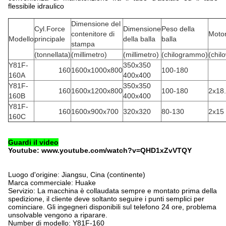
flessibile idraulico
Dimensione del
Cyl.Force
Dimensione
Peso della
contenitore di
Moto
Modello
principale
della balla
balla
stampa
(tonnellata)
(millimetro)
(millimetro)
(chilogrammo)
(chil
Y81F-
350x350
160
1600x1000x800
100-180
160A
400x400
Y81F-
350x350
160
1600x1200x800
100-180
2x18
160B
400x400
Y81F-
160
1600x900x700
320x320
80-130
2x15
160C
Guardi il video
Youtube: www.youtube.com/watch?v=QHD1xZvVTQY
Luogo d'origine: Jiangsu, Cina (continente)
Marca commerciale: Huake
Servizio: La macchina è collaudata sempre e montato prima della
spedizione, il cliente deve soltanto seguire i punti semplici per
cominciare. Gli ingegneri disponibili sul telefono 24 ore, problema
unsolvable vengono a riparare.
Number di modello: Y81F-160