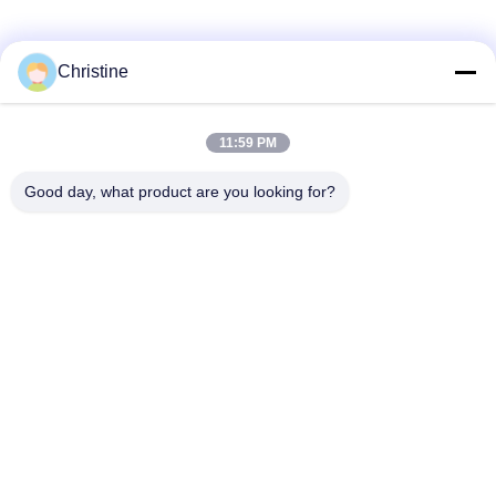
Social media
Christine
11:59 PM
Contatto rapido
Good day, what product are you looking for?
Telefono
86--13003381217
E-mail
christine_baler@126.com
Indirizzo
Strada di No.53 Yungu, città di Changshou, Zhouzhuang,
Jiangyin, Jiangsu, Cina
Politica sulla privacy
|
Mappa del sito