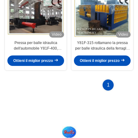
Video
Video
Pressa per balle idraulica
Y81F-315 rottamano la pressa
dell'automobile Y81F-400,
per balle idraulica della ferraglia
macchina idraulica della pressa-
della macchina della pressa per
affastellatrice della ferraglia
balle dell'automobile
Ottieni il miglior prezzo
Ottieni il miglior prezzo
1