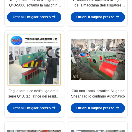
Q43-5000, rottama la macchina
della macchina dell'alligatore
per il taglio di metalli
della lama di 18.5KW 700mm
Ottieni il miglior prezzo
Ottieni il miglior prezzo
Taglio idraulico dell'alligatore di
700 mm Lama idraulica Alligator
serie Q43, tagliatrice del residuo
Shear Taglio continuo Automatico
del ferro 630KN
Ottieni il miglior prezzo
Ottieni il miglior prezzo