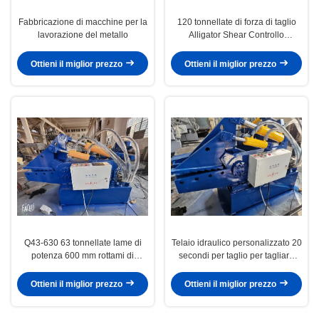
Fabbricazione di macchine per la
120 tonnellate di forza di taglio
lavorazione del metallo
Alligator Shear Controllo
automatico 700mm/ 800mm
Lama
Ottieni il miglior prezzo
Ottieni il miglior prezzo
Q43-630 63 tonnellate lame di
Telaio idraulico personalizzato 20
potenza 600 mm rottami di
secondi per taglio per tagliare
metallo Alligator Shear idraulica
diversi metalli di scarto
rottami di acciaio Shearing
Ottieni il miglior prezzo
Ottieni il miglior prezzo
Machine