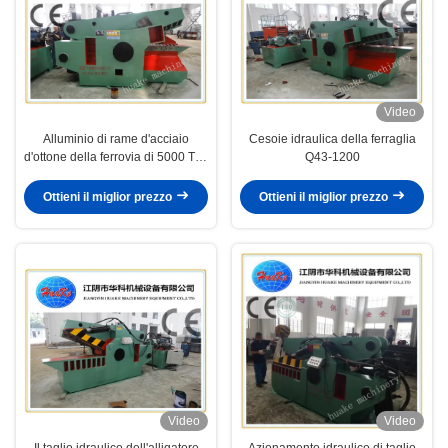
Video
Alluminio di rame d'acciaio
Cesoie idraulica della ferraglia
d'ottone della ferrovia di 5000 Ton
Q43-1200
Hydraulic Alligator Shear For
Ottieni il miglior prezzo
Ottieni il miglior prezzo
Video
Video
Il taglio idraulico dell'alligatore
Azionamento idraulico di taglio