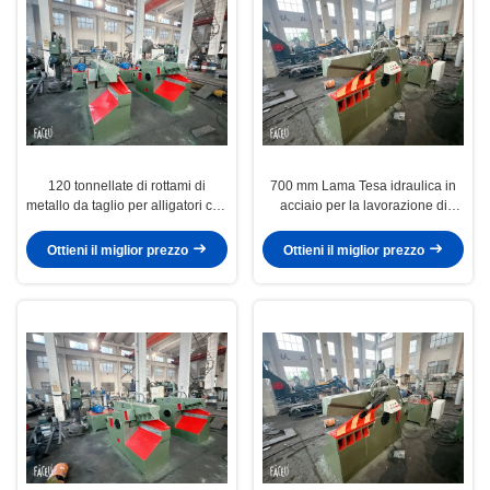
120 tonnellate di rottami di
700 mm Lama Tesa idraulica in
metallo da taglio per alligatori con
acciaio per la lavorazione di
lunghezza della lama di 700/800
rottami metallici
mm
Ottieni il miglior prezzo
Ottieni il miglior prezzo