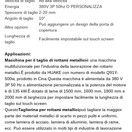
Velocità di taglio
Ad alta velocità
Energia
380V 3P 50hz O PERSONALIZZA
Spessore di taglio
2-20 mm
Angolo di taglio
10°
Può aggiungere un design della porta di
Altre opzioni
copertura
Lunghezza di
Facilmente impostabile sul touch screen
taglio
Applicazioni:
Macchina per il taglio di rottami metallici
è una macchina
multifunzionale per l'industria della lavorazione dei rottami
metallici.È prodotto da HUAKE con numero di modello Q91Y-
500w, prodotto in Cina.Questa macchina è alimentata da 380 V
3P 50 Hz o alimentazione personalizzata e la potenza del motore
è di 135 kW.È dotato di lame di 1500 mm, 1600 mm, 1800 mm e
2000 mm di larghezza per impostare facilmente la lunghezza di
taglio sul touch screen.
Questo
Taglierina per rottami metallici
può tagliare la maggior
parte dei materiali metallici di scarto in pezzi puliti e uniformi,
come lamiera di acciaio, lamiera di alluminio, lamiera di rame,
ecc. Può essere utilizzato in molti tipi di industrie di lavorazione