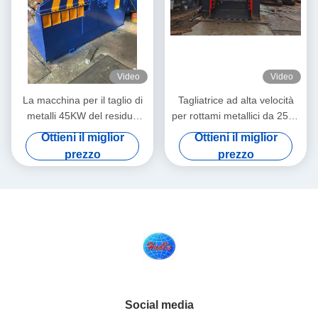
Video
Video
La macchina per il taglio di
Tagliatrice ad alta velocità
metalli 45KW del residuo
per rottami metallici da 2500
della lama H-13 personalizza
mm con angolo di taglio di
Ottieni il miglior
Ottieni il miglior
il colore
10°
prezzo
prezzo
Social media