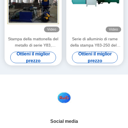
Video
Video
Stampa della mattonella del
Serie di alluminio di rame
metallo di serie Y83,
della stampa Y83-250 della
macchina di produzione di
mattonella del ferro
Ottieni il miglior
Ottieni il miglior
bricchetti del residuo di
prezzo
prezzo
metallo
Social media