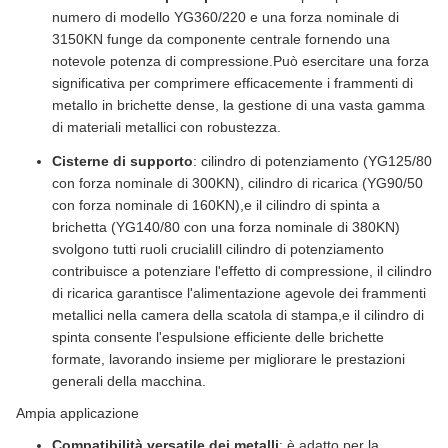
numero di modello YG360/220 e una forza nominale di
3150KN funge da componente centrale fornendo una
notevole potenza di compressione.Può esercitare una forza
significativa per comprimere efficacemente i frammenti di
metallo in brichette dense, la gestione di una vasta gamma
di materiali metallici con robustezza.
Cisterne di supporto
: cilindro di potenziamento (YG125/80
con forza nominale di 300KN), cilindro di ricarica (YG90/50
con forza nominale di 160KN),e il cilindro di spinta a
brichetta (YG140/80 con una forza nominale di 380KN)
svolgono tutti ruoli crucialiIl cilindro di potenziamento
contribuisce a potenziare l'effetto di compressione, il cilindro
di ricarica garantisce l'alimentazione agevole dei frammenti
metallici nella camera della scatola di stampa,e il cilindro di
spinta consente l'espulsione efficiente delle brichette
formate, lavorando insieme per migliorare le prestazioni
generali della macchina.
Ampia applicazione
Compatibilità versatile dei metalli
: è adatto per la