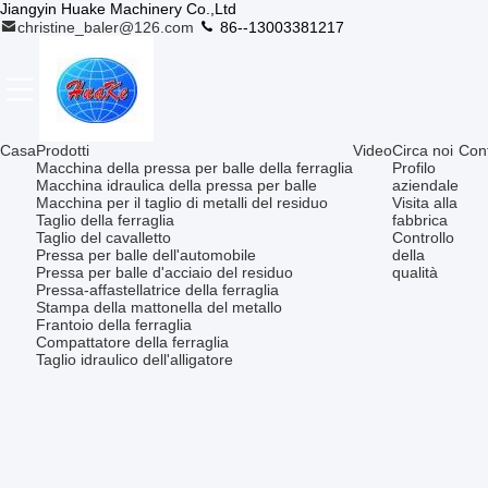
Jiangyin Huake Machinery Co.,Ltd
christine_baler@126.com
86--13003381217
Casa
Prodotti
Video
Circa noi
Cont
Macchina della pressa per balle della ferraglia
Profilo
Macchina idraulica della pressa per balle
aziendale
Macchina per il taglio di metalli del residuo
Visita alla
Taglio della ferraglia
fabbrica
Taglio del cavalletto
Controllo
Pressa per balle dell'automobile
della
Pressa per balle d'acciaio del residuo
qualità
Pressa-affastellatrice della ferraglia
Stampa della mattonella del metallo
Frantoio della ferraglia
Compattatore della ferraglia
Taglio idraulico dell'alligatore