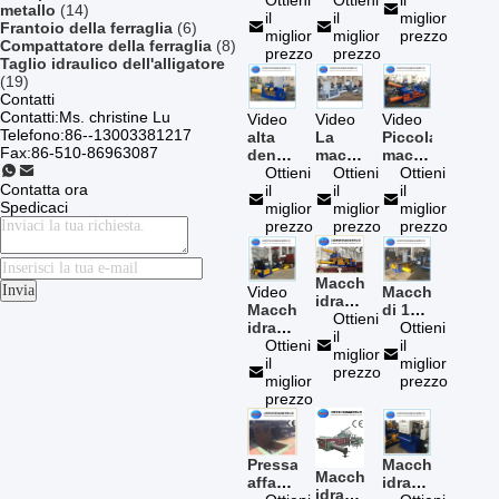
residuo
metallo
(14)
della
il
200A/B/F
il
Y81-
miglior
Frantoio della ferraglia
(6)
pressa
miglior
della
miglior
200
prezzo
Compattatore della ferraglia
(8)
per
prezzo
pressa
prezzo
della
Taglio idraulico dell'alligatore
balle,
per
pressa
(19)
pressa
balle
per
Contatti
per
dello
balle
Contatti:
Ms. christine Lu
Video
Video
Video
balle
SGS
della
Telefono:
86--13003381217
alta
La
Piccola
idraulica
Huake
ferraglia
Fax:
86-510-86963087
densità
macchina
macchina
Y81-
del CE
dell'OEM
ad
Ottieni
idraulica
Ottieni
idraulica
Ottieni
125A
Contatta ora
alta
il
della
il
della
il
della
Spedicaci
pressione
miglior
pressa
miglior
pressa
miglior
ferraglia
della
prezzo
per
prezzo
per
prezzo
macchina
balle
balle
della
del
del
pressa
metallo
metallo
Macchina/metallo
Invia
Video
Macchina
per
Y81F-
Y81T-
idraulici
Macchina
di 125
balle
200
125
della
Ottieni
idraulica
Ton
Ottieni
del
l'attrezzatura
per
pressa
il
della
Ottieni
Small
il
residuo
di
alluminio
per
miglior
pressa-
il
Scrap
miglior
di
elaborazione
balle
prezzo
affastellatrice
miglior
Metal
prezzo
y81T-
della
del
del
prezzo
Baler
630E
ferraglia
metallo
residuo
per le
630
Y81f-
dell'OEM,
latte
Ton
315
ferro
di
Hydraulic
che
Pressa-
Macchina
di
alluminio
Metal
Macchina
ricicla
affastellatrice
idraulica
alluminio
d'acciaio
idraulica
pressa